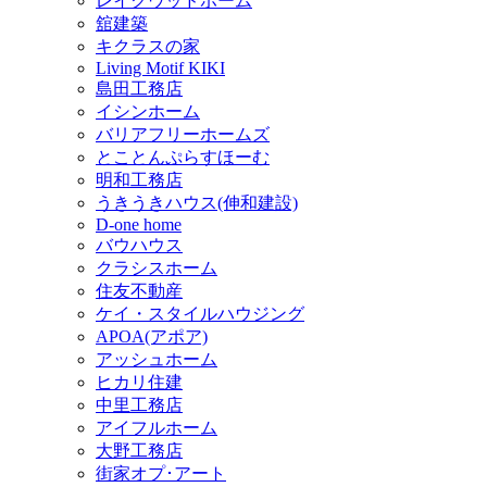
レイクウッドホーム
舘建築
キクラスの家
Living Motif KIKI
島田工務店
イシンホーム
バリアフリーホームズ
とことんぷらすほーむ
明和工務店
うきうきハウス(伸和建設)
D-one home
バウハウス
クラシスホーム
住友不動産
ケイ・スタイルハウジング
APOA(アポア)
アッシュホーム
ヒカリ住建
中里工務店
アイフルホーム
大野工務店
街家オプ･アート