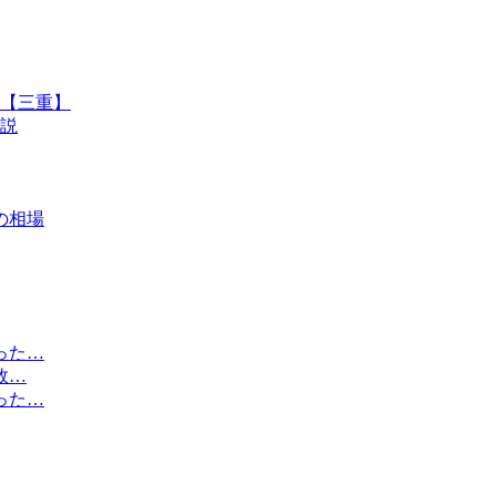
選【三重】
説
の相場
った…
敗…
った…