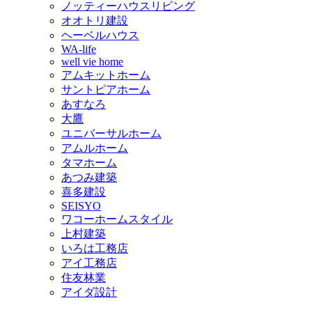
ノッティーハウスリビング
オオトリ建設
ヘーベルハウス
WA-life
well vie home
アムキットホーム
サントピアホーム
あすなろ
大鷹
ユニバーサルホーム
アムルホーム
タマホーム
あつみ建築
喜多建設
SEISYO
ワコーホームスタイル
上村建築
いろは工務店
アイ工務店
住友林業
アイダ設計