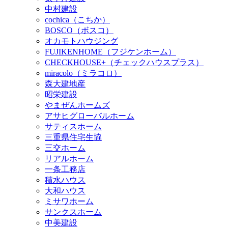
中村建設
cochica（こちか）
BOSCO（ボスコ）
オカモトハウジング
FUJIKENHOME（フジケンホーム）
CHECKHOUSE+（チェックハウスプラス）
miracolo（ミラコロ）
森大建地産
昭栄建設
やまぜんホームズ
アサヒグローバルホーム
サティスホーム
三重県住宅生協
三交ホーム
リアルホーム
一条工務店
積水ハウス
大和ハウス
ミサワホーム
サンクスホーム
中美建設