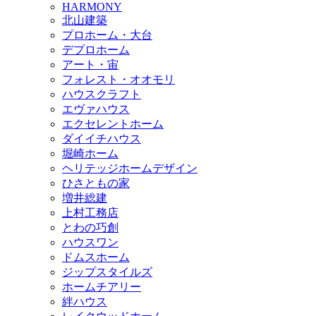
HARMONY
北山建築
プロホーム・大台
デプロホーム
アート・宙
フォレスト・オオモリ
ハウスクラフト
エヴァハウス
エクセレントホーム
ダイイチハウス
堀崎ホーム
ヘリテッジホームデザイン
ひさともの家
増井総建
上村工務店
とわの巧創
ハウスワン
ドムスホーム
ジップスタイルズ
ホームチアリー
絆ハウス