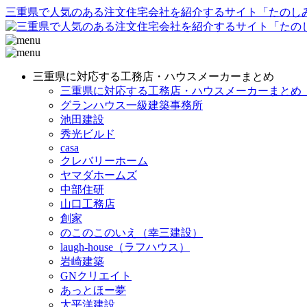
三重県で人気のある注文住宅会社を紹介するサイト「たのし
三重県に対応する工務店・ハウスメーカーまとめ
三重県に対応する工務店・ハウスメーカーまとめ_t
グランハウス一級建築事務所
池田建設
秀光ビルド
casa
クレバリーホーム
ヤマダホームズ
中部住研
山口工務店
創家
のこのこのいえ（幸三建設）
laugh-house（ラフハウス）
岩崎建築
GNクリエイト
あっとほー夢
太平洋建設