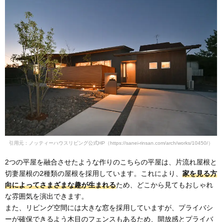
引用元：ノッティーハウスリビング公式HP（https://sanei-rinsan.com/arch/works/10450/）
2つの平屋を融合させたような作りのこちらの平屋は、片流れ屋根と
切妻屋根の2種類の屋根を採用しています。これにより、
家を見る方
向によってさまざまな趣が生まれる
ため、どこから見てもおしゃれ
な雰囲気を演出できます。
また、リビング空間には大きな窓を採用していますが、プライバシ
ーが確保できるよう木目のフェンスもあるため、開放感とプライバ