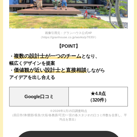
画像引用元：グランハウス公式HP
（https://granhouse.co.jp/works/p7630/）
【POINT】
複数の設計士が一つのチーム
・
と
なり、
幅広くデザインを提案
価値観が近い設計士と直接相談
・
しながら
アイデアを出し合える
★4.8点
Google口コミ
（320件）
※2026年1月15日調査時点
（四日市/津/茜部/長良/大垣/各務原/可児/一宮の各スタジオの口コミ件数を合算し、平
均点を算出）