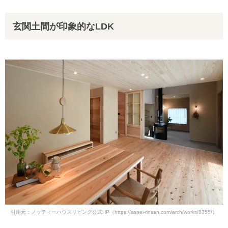
玄関土間が印象的なLDK
引用元：ノッティーハウスリビング公式HP（https://sanei-rinsan.com/arch/works/8355/）