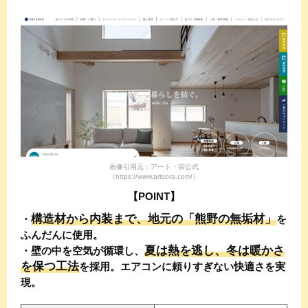
画像引用元：アート・宙公式
（https://www.artsora.com/）
【POINT】
構造材から内装まで、地元の「熊野の無垢材」
・
を
ふんだんに使用。
夏は熱を逃し、冬は暖かさ
・壁の中を空気が循環し、
を保つ工法
を採用。エアコンに頼りすぎない快適さを実
現。