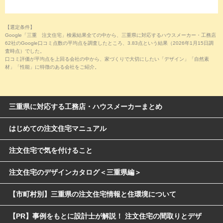
【選定条件】
Google「三重 注文住宅」検索結果全ての中から、三重県に対応するハウスメーカー・工務店
62社のGoogle口コミ点数の平均点を調査したところ、3.83点という結果（2026年1月15日調
査時点）でした。
口コミ評価が平均点を上回る会社の中から、家づくりで大切にしたい「デザイン」「自然素
材」「性能」に特徴のある会社をご紹介。
三重県に対応する工務店・ハウスメーカーまとめ
はじめての注文住宅マニュアル
注文住宅で気を付けること
注文住宅のデザインカタログ＜三重県編＞
【市町村別】三重県の注文住宅情報と住環境について
【PR】事例をもとに設計士が解説！ 注文住宅の間取りとデザ