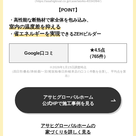
（https://asahigloval.co.jp/case/works-4034394/）
【POINT】
・高性能な断熱材で家全体を包み込み、
室内の温度差を抑える
省エネルギーを実現
・
できる
ZEHビルダー
★4.5点
Google口コミ
（765件）
※2026年1月15日調査時点
（四日市/桑名/津/鈴鹿/一宮/尾張旭/春日井/岐阜店の口コミ件数を合算し、平均点を算
出）
アサヒグローバル
ホーム
公式HPで
施工事例を見る
アサヒグローバル
ホームの
家づくり
を詳しく見る