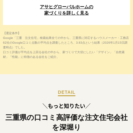
アサヒグローバル
ホームの
家づくりを
詳しく見る
【選定条件】
Google「三重 注文住宅」検索結果全ての中から、三重県に対応するハウスメーカー・工務店
62社のGoogle口コミ点数の平均点を調査したところ、3.83点という結果（2026年1月15日調
査時点）でした。
口コミ評価が平均点を上回る会社の中から、家づくりで大切にしたい「デザイン」「自然素
材」「性能」に特徴のある会社をご紹介。
DETAIL
＼もっと知りたい／
三重県の口コミ高評価な注文住宅会社
を深堀り