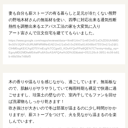
妻も自分も薪ストーブの有る暮らしと足元が冷たくない熊野
の野地木材さんの無垢材を使い、四季に対応出来る通気性断
熱性を調整出来るエアパス工法の家を大変気に入り
アート宙さんで注文住宅を建ててもらいました。
https://www.google.com/maps/reviews/data=!4m8!14m7!1m6!2m5!1sChZDSUhNMG
9nS0VJQ0FnSURUMFltRWNnEAE!2m1!1s0x0:0x2900a614048b4755!3m1!1s2@1:
CIHM0ogKEICAgIDT0YmEcg%7CCgwI3_KDvAYQoPPw9QE%7C?entry=tts&g_ep=
EgoyMDI2MDIwMS4wIPu8ASoASAFQAw%3D%3D&skid=052126c4-3951-4c06-b81
b-46b56e748bf5
木の香りや温もりを感じながら、過ごしています。無垢板な
ので、肌触りがサラサラしていて梅雨時期も裸足で快適に過
ごせますし、珪藻土の壁なので、室内干しでもファンを回せ
ば洗濯物もしっかり乾きます！
吹き抜けが大きいので冬は部屋が温まるのに少し時間がかか
りますが、薪ストーブをつけて、火を見ながら温まるのを楽
しんでいます。