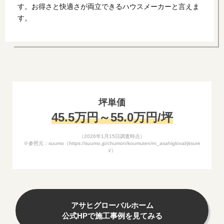
す。お得さと快適さが両立できるハウスメーカーと言えま
す。
坪単価
45.5万円～55.0万円/坪
（2026年1月15日調査時点）
※参照元：suumo（https://suumo.jp/chumon/koumuten/rn_asahigloval/jitsure
i/）
アサヒグローバルホーム
公式HPで施工事例を見てみる