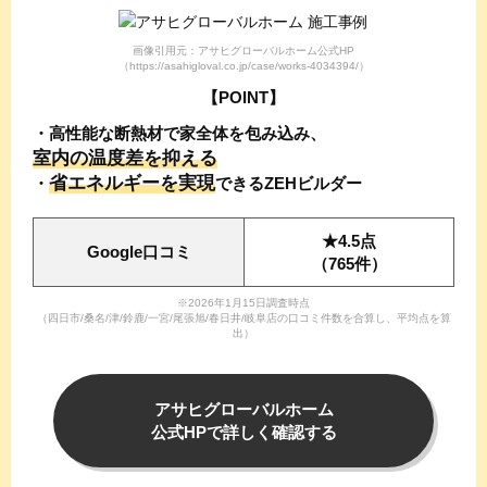
画像引用元：アサヒグローバルホーム公式HP
（https://asahigloval.co.jp/case/works-4034394/）
【POINT】
・高性能な断熱材で家全体を包み込み、
室内の温度差を抑える
省エネルギーを実現
・
できる
ZEHビルダー
★4.5点
Google口コミ
（765件）
※2026年1月15日調査時点
（四日市/桑名/津/鈴鹿/一宮/尾張旭/春日井/岐阜店の口コミ件数を合算し、平均点を算
出）
アサヒグローバル
ホーム
公式HPで
詳しく確認する