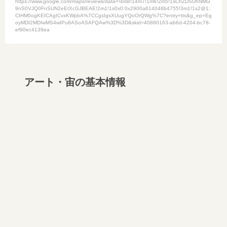
https://www.google.com/maps/reviews/data=!4m8!14m7!1m6!2m5!1sChZDSUhNMG
9nS0VJQ0FnSUN2eEtXcGJBEAE!2m1!1s0x0:0x2900a614048b4755!3m1!1s2@1:
CIHM0ogKEICAgICvxKWpbA%7CCgsIgsXUugYQoOrQWg%7C?entry=tts&g_ep=Eg
oyMDI2MDIwMS4wIPu8ASoASAFQAw%3D%3D&skid=40880163-ab6d-4204-bc78-
ef90ec4139ea
アート・宙の基本情報