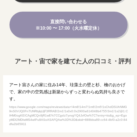
直接問い合わせる
※10:00 〜 17:00（火水曜定休）
アート・宙で家を建てた人の口コミ・評判
アート宙さんの家に住み14年、珪藻土の壁と杉、檜のおかげ
で、家の中の空気感は新築からずっと変わらぬ気持ち良さで
す。
https://www.google.com/maps/reviews/data=!4m8!14m7!1m6!2m5!1sChdDSUhNMG
9nS0VJQ0FnTUNRbjlqUjF3RRAB!2m1!1s0x0:0x2900a614048b4755!3m1!1s2@1:C
IHM0ogKEICAgMCQn9jR1wE%7CCgsIz7yvvgYQ4JvfOw%7C?entry=tts&g_ep=Ego
yMDI2MDIwMS4wIPu8ASoASAFQAw%3D%3D&skid=888bba89-cc64-4bf3-a2c0-84
dfa2b65911