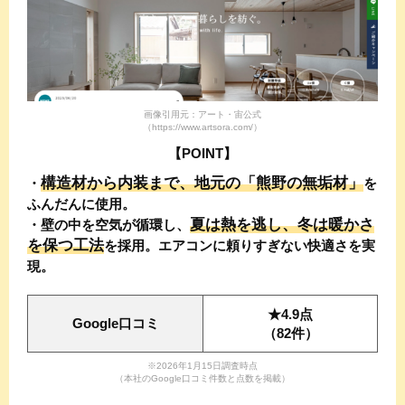
画像引用元：アート・宙公式
（https://www.artsora.com/）
【POINT】
構造材から内装まで、地元の「熊野の無垢材」
・
を
ふんだんに使用。
夏は熱を逃し、冬は暖かさ
・壁の中を空気が循環し、
を保つ工法
を採用。エアコンに頼りすぎない快適さを実
現。
★4.9点
Google口コミ
（82件）
※2026年1月15日調査時点
（本社のGoogle口コミ件数と点数を掲載）