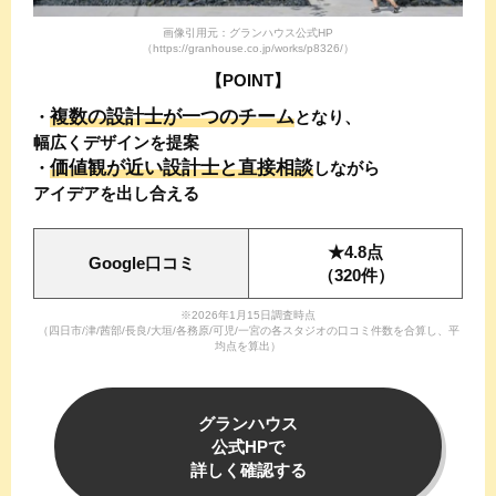
画像引用元：グランハウス公式HP
（https://granhouse.co.jp/works/p8326/）
【POINT】
複数の設計士が一つのチーム
・
と
なり、
幅広くデザインを提案
価値観が近い設計士と直接相談
・
しながら
アイデアを出し合える
★4.8点
Google口コミ
（320件）
※2026年1月15日調査時点
（四日市/津/茜部/長良/大垣/各務原/可児/一宮の各スタジオの口コミ件数を合算し、平
均点を算出）
グランハウス
公式HPで
詳しく確認する