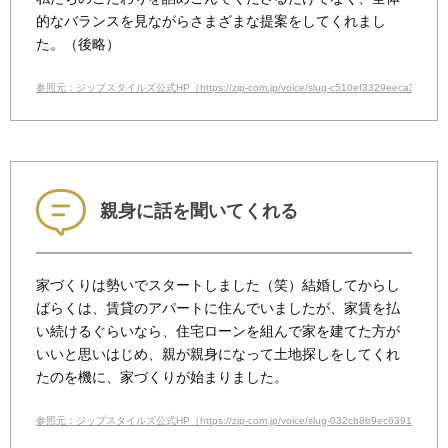
的なバランスを見ながらさまざまな提案をしてくれまし
た。（後略）
参照元：ジップスタイルズ公式HP（https://zip-com.jp/voice/slug-c510ef3329eeca3c1a7e
親身に話を聞いてくれる
家づくりは勢いでスタートしました（笑）結婚してからし
ばらくは、賃貸のアパートに住んでいましたが、家賃を払
い続けるぐらいなら、住宅ローンを組んで家を建てた方が
いいと思いはじめ、親が親身になって土地探しをしてくれ
たのを機に、家づくりが始まりました。
参照元：ジップスタイルズ公式HP（https://zip-com.jp/voice/slug-032cb8b9ec6391e4675e