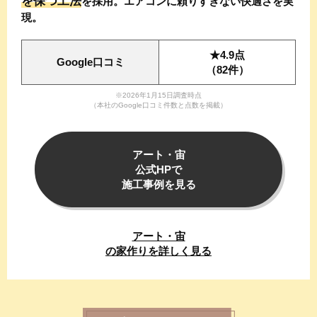
を保つ工法
を採用。エアコンに頼りすぎない快適さを実
現。
★4.9点
Google口コミ
（82件）
※2026年1月15日調査時点
（本社のGoogle口コミ件数と点数を掲載）
アート・宙
公式HPで
施工事例を見る
アート・宙
の家作りを詳しく
見る