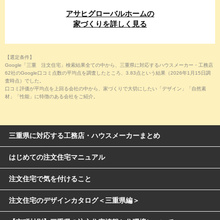
アサヒグローバル
ホームの
家づくり
を詳しく見る
【選定条件】
Google「三重 注文住宅」検索結果全ての中から、三重県に対応するハウスメーカー・工務店
62社のGoogle口コミ点数の平均点を調査したところ、3.83点という結果（2026年1月15日調
査時点）でした。
口コミ評価が平均点を上回る会社の中から、家づくりで大切にしたい「デザイン」「自然素
材」「性能」に特徴のある会社をご紹介。
三重県に対応する工務店・ハウスメーカーまとめ
はじめての注文住宅マニュアル
注文住宅で気を付けること
注文住宅のデザインカタログ＜三重県編＞