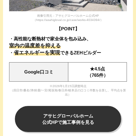
画像引用元：アサヒグローバルホーム公式HP
（https://asahigloval.co.jp/case/works-4034394/）
【POINT】
・高性能な断熱材で家全体を包み込み、
室内の温度差を抑える
省エネルギーを実現
・
できる
ZEHビルダー
★4.5点
Google口コミ
（765件）
※2026年1月15日調査時点
（四日市/桑名/津/鈴鹿/一宮/尾張旭/春日井/岐阜店の口コミ件数を合算し、平均点を算
出）
アサヒグローバル
ホーム
公式HPで
施工事例を見る