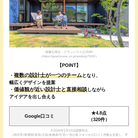
画像引用元：グランハウス公式HP
（https://granhouse.co.jp/works/p7630/）
【POINT】
複数の設計士が一つのチーム
・
と
なり、
幅広くデザインを提案
価値観が近い設計士と直接相談
・
しながら
アイデアを出し合える
★4.8点
Google口コミ
（320件）
※2026年1月15日調査時点
（四日市/津/茜部/長良/大垣/各務原/可児/一宮の各スタジオの口コミ件数を合算し、平