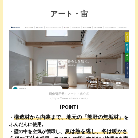
アート・宙
画像引用元：アート・宙公式
（https://www.artsora.com/）
【POINT】
構造材から内装まで、地元の「熊野の無垢材」
・
を
ふんだんに使用。
夏は熱を逃し、冬は暖かさ
・壁の中を空気が循環し、